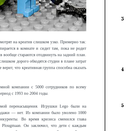
3
мотрят на креатив слишком узко. Примерно так:
пирается в комнате и сидит там, пока не родит
ив вообще стараются отодвинуть на задний план.
слишком дорого обходятся студии в плане затрат
е верит, что креативная группа способна оказать
4
омной компании с 5000 сотрудников по всему
ериод с 1993 по 2004 годы.
5
лемой перенасыщения. Игрушки Lego были на
родажи — нет. Из компании было уволено 1000
онкуренты. Во время кризиса сменился глава
 Plougmaan. Он заключил, что дети с каждым