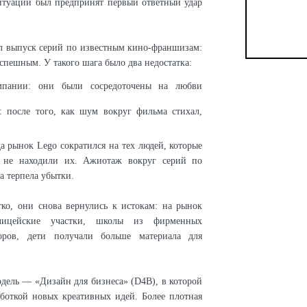
ситуации был предпринят первый ответный удар
л выпуск серий по известным кино-франшизам:
успешным. У такого шага было два недостатка:
мпании: они были сосредоточены на любви
 после того, как шум вокруг фильма стихал,
да рынок Lego сократился на тех людей, которые
и не находили их. Ажиотаж вокруг серий по
а терпела убытки.
тко, они снова вернулись к истокам: на рынок
олицейские участки, школы из фирменных
оров, дети получали больше материала для
одель — «Дизайн для бизнеса» (D4B), в которой
аботкой новых креативных идей. Более плотная