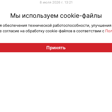
8 июля 2026 г. 13:21
#Коллаборации
#ПродвижениеБренда
#Колла
Мы используем cookie-файлы
для обеспечения технической работоспособности, улучшения
 согласие на обработку cookie-файлов в соответствии с
Пол
Вестник лицензионного рынка", licensingrussia.ru, 2009-2026
Принять