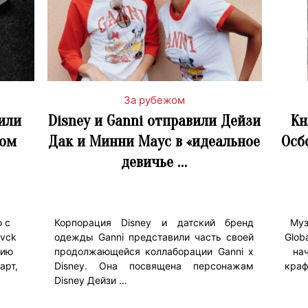
За рубежом
тили
Disney и Ganni отправили Дейзи
Кн
ном
Дак и Минни Маус в «идеальное
Осб
девичье …
 с
Корпорация Disney и датский бренд
Муз
vck
одежды Ganni представили часть своей
Glob
цию
продолжающейся коллаборации Ganni x
на
арт,
Disney. Она посвящена персонажам
краф
Disney Дейзи …