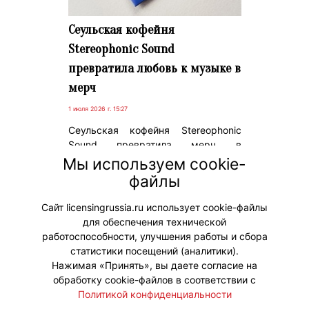
Сеульская кофейня
Stereophonic Sound
превратила любовь к музыке в
мерч
1 июля 2026 г. 15:27
Сеульская кофейня Stereophonic
Sound превратила мерч в
продолжение собственной
Мы используем cookie-
концепции, построенной вокруг
файлы
культуры аналогового
прослушивания музыки.
Сайт licensingrussia.ru использует cookie-файлы
для обеспечения технической
#Мерч
работоспособности, улучшения работы и сбора
статистики посещений (аналитики).
Нажимая «Принять», вы даете согласие на
обработку cookie-файлов в соответствии с
Политикой конфиденциальности