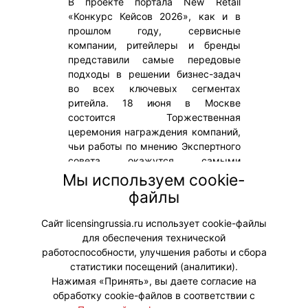
В проекте портала New Retail
«Конкурс Кейсов 2026», как и в
прошлом году, сервисные
компании, ритейлеры и бренды
представили самые передовые
подходы в решении бизнес-задач
во всех ключевых сегментах
ритейла. 18 июня в Москве
состоится Торжественная
церемония награждения компаний,
чьи работы по мнению Экспертного
совета окажутся самыми
прорывными и финансово
Мы используем cookie-
эффективными. На мероприятии
файлы
будет распространяться весенний
выпуск журнала «Вестника».
Сайт licensingrussia.ru использует cookie-файлы
для обеспечения технической
#Мероприятия
работоспособности, улучшения работы и сбора
статистики посещений (аналитики).
Нажимая «Принять», вы даете согласие на
обработку cookie-файлов в соответствии с