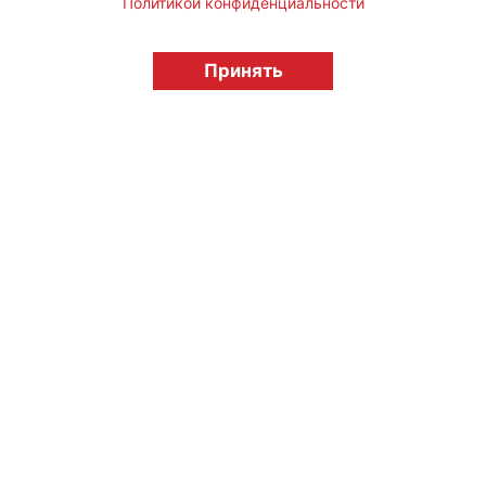
Политикой конфиденциальности
© "Вестник лицензионного рынка",
licensingrussia.ru, 2009-2026 12+
Принять