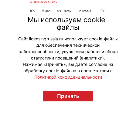
3 июня 2026 г. 15:40
Ко Дню защиты детей СТС
запускает не имеющую аналогов в
Мы используем cookie-
мире технологию
файлы
персонализированной анимации –
«Три кота и новые друзья».
Сайт licensingrussia.ru использует cookie-файлы
для обеспечения технической
#ПродвижениеБренда
работоспособности, улучшения работы и сбора
статистики посещений (аналитики).
Нажимая «Принять», вы даете согласие на
обработку cookie-файлов в соответствии с
Политикой конфиденциальности
© "Вестник лицензионного рынка",
licensingrussia.ru, 2009-2026 12+
Принять