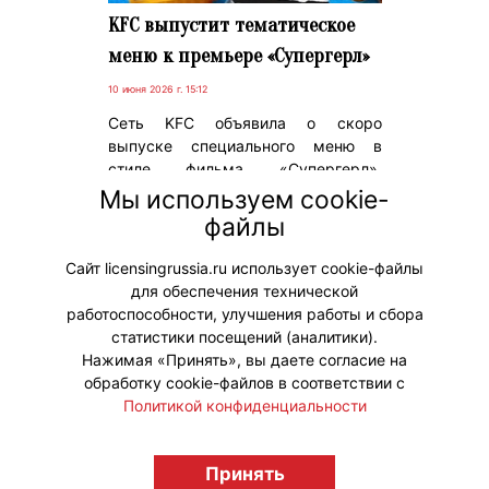
KFC выпустит тематическое
меню к премьере «Супергерл»
10 июня 2026 г. 15:12
Сеть KFC объявила о скоро
выпуске специального меню в
стиле фильма «Супергерл»,
который этим летом выйдет на
Мы используем cookie-
экраны. Вместе с ним появится
файлы
коллекция тематических игрушек в
форме героев картины.
Сайт licensingrussia.ru использует cookie-файлы
для обеспечения технической
#Коллаборации
работоспособности, улучшения работы и сбора
статистики посещений (аналитики).
Нажимая «Принять», вы даете согласие на
обработку cookie-файлов в соответствии с
Политикой конфиденциальности
© "Вестник лицензионного рынка",
licensingrussia.ru, 2009-2026 12+
Принять