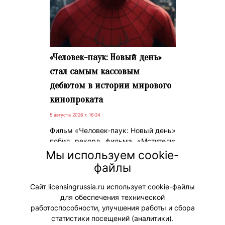
«Человек-паук: Новый день»
стал самым кассовым
дебютом в истории мирового
кинопроката
5 августа 2026 г. 16:24
Фильм «Человек-паук: Новый день»
побил рекорд фильма «Мстители:
Финал» по кассовым сборам и
Мы используем cookie-
официально стал самым
файлы
успешным дебютом в истории
кинопроката.
Сайт licensingrussia.ru использует cookie-файлы
для обеспечения технической
#ПродвижениеБренда
работоспособности, улучшения работы и сбора
статистики посещений (аналитики).