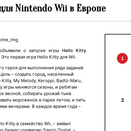
 для Nintendo Wii в Европе
.
объявили о запуске игры
Hello Kitty
 Это первая игра Hello Kitty для Wii.
1
го героя для выполнения ряда заданий
Цель – создать город, населенный
o Kitty, My Melody, Keroppi, Badtz-Maru,
ходу игры меняются сезоны, и ребятам
ок весной, собирать урожай тыкв
авать мороженое в парке летом, и пить
2
ми вечерами. В каждое время года –
 Kitty в семейство Wii, – заявил
 бизнес-развитию Sanrio Digital. –