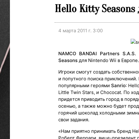
Hello Kitty Seasons
4 марта 2011 г. 3:00
NAMCO BANDAI Partners S.A.S
Seasons
для Nintendo Wii в Европе.
Игроки смогут создать собственно
и попутного поиска приключений. 
популярными героями
Sanrio
: Hell
Little Twin Stars, и Chococat. По 
придется приводить город в поряд
осенью, а также можно будет прод
горячий шоколад холодными зимни
свои задания.
«Нам приятно принимать бренд Hello
Роберт Феррари, вице-президент по