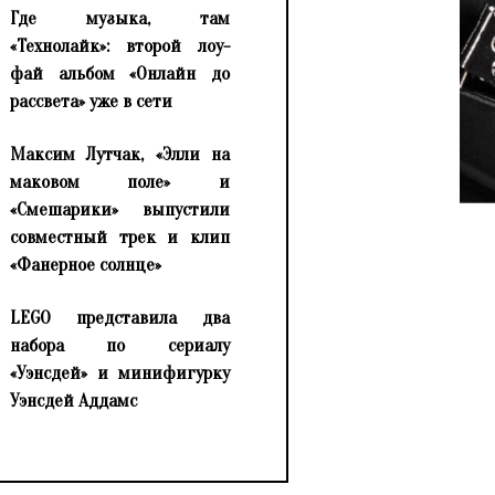
Где музыка, там
«Технолайк»: второй лоу-
фай альбом «Онлайн до
рассвета» уже в сети
Максим Лутчак, «Элли на
маковом поле» и
«Смешарики» выпустили
совместный трек и клип
«Фанерное солнце»
LEGO представила два
набора по сериалу
«Уэнсдей» и минифигурку
Уэнсдей Аддамс