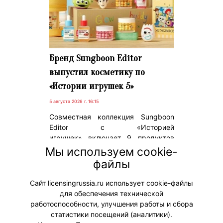
Бренд Sungboon Editor
выпустил косметику по
«Истории игрушек 5»
5 августа 2026 г. 16:15
Совместная коллекция Sungboon
Editor с «Историей
игрушек» включает 9 продуктов
уходовой косметики – сыворотки
Мы используем cookie-
для лица, кремы и маска для лица,
файлы
а также косметичку с Вуди и
Джесси.
Сайт licensingrussia.ru использует cookie-файлы
для обеспечения технической
#Коллаборации #ПродвижениеБренда
работоспособности, улучшения работы и сбора
статистики посещений (аналитики).