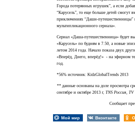
Города потерянных игрушек”, а если добав
“Карусель”, то еще больше детей смогут в
приключениях “Даши-путешественницы” и 
мультипликационного сериала».
Сериал «Даша-путешественница» будет вы
«Карусель» по будням в 7.50, а новые эпи
летом 2014 года. Начало показа двух друг
«Вперёд, Диего, вперёд!» - на эфирном т
год.
*56% источник: KidzGlobalTrends 2013
**
данные основаны на доле просмотра среди
сентябре и октябре 2013 г,
TNS Россия, TV 
Сообщает пре
Мой мир
Вконтакте
О