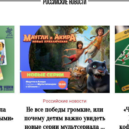
РОССИЙСКИЕ НОВОСТИ
Российские новости
ла
Не все победы громкие, или
«
ными»
почему детям важно увидеть
новые серии мультсериала …
коф