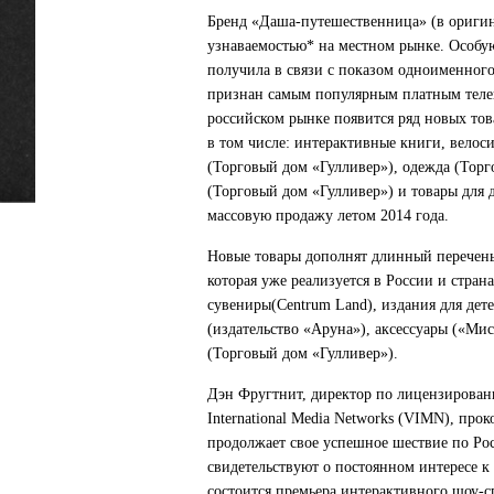
Бренд «Даша-путешественница» (в оригина
узнаваемостью* на местном рынке. Особу
получила в связи с показом одноименного 
признан самым популярным платным телек
российском рынке появится ряд новых то
в том числе: интерактивные книги, велос
(Торговый дом «Гулливер»), одежда (Торг
(Торговый дом «Гулливер») и товары для д
массовую продажу летом 2014 года.
Новые товары дополнят длинный перечен
которая уже реализуется в России и стран
сувениры(Centrum Land), издания для дет
(издательство «Аруна»), аксессуары («Мис
(Торговый дом «Гулливер»).
Дэн Фругтнит, директор по лицензирова
International Media Networks (VIMN), пр
продолжает свое успешное шествие по Ро
свидетельствуют о постоянном интересе к 
состоится премьера интерактивного шоу-