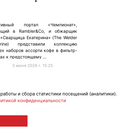
тивный портал «Чемпионат»,
ящий в Rambler&Co, и обжарщик
 «Сварщица Екатерина» (The Welder
erine) представили коллекцию
ех наборов ассорти кофе в фильтр-
тах к предстоящему …
3 июня 2026 г. 15:25
борации
 работы и сбора статистики посещений (аналитики).
итикой конфиденциальности
 12+