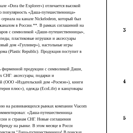
ле «Dora the Explorer») отличается высокой
ю популярность «Даша-путешественница»
сериала на канале Nickelodeon, который был
аналом в России.**. В рамках соглашений на
3
варов с символикой «Даши-путешественницы»,
ипеды, пластиковые игрушки и аксессуары
овый дом «Гулливер»), настольные игры
ома (Plastic Republic). Продукция поступит в
ь фирменной продукции с символикой Даши,
ах СНГ: аксессуары, подарки и
4
ей (ООО «Издательский дом «Росмэн»), книги
терия плюс»), одежда (EcoLife) и канцтовары
нию на развивающихся рынках компании Viacom
окомментировал: «Даша-путешественница
5
ссии и странам СНГ. Новые соглашения
бренду на рынке. В этом месяце в Росси
спектакля “Даша-путешественница! В поисках