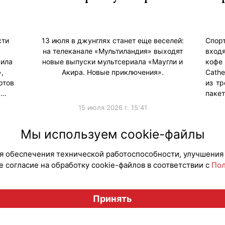
сти
13 июля в джунглях станет еще веселей:
Спор
а
на телеканале «Мультиландия» выходят
вход
вила
новые выпуски мультсериала «Маугли и
кофе
,
Акира. Новые приключения».
Cath
ртов
из тр
 …
паке
15 июля 2026 г. 15:41
и
#ПродвижениеБренда
#Колла
Мы используем cookie-файлы
для обеспечения технической работоспособности, улучшения
 согласие на обработку cookie-файлов в соответствии с
Пол
Вестник лицензионного рынка", licensingrussia.ru, 2009-2026
Принять