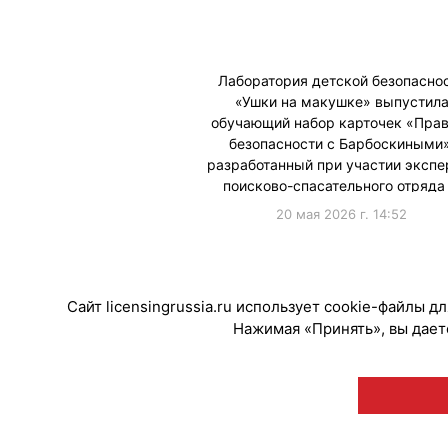
Лаборатория детской безопасно
«Ушки на макушке» выпустил
обучающий набор карточек «Пра
безопасности с Барбоскиными»
разработанный при участии экспе
поисково-спасательного отряда
20 мая 2026 г. 14:52
#ПродвижениеБренда
#Коллабораци
Сайт licensingrussia.ru использует cookie-файлы 
Нажимая «Принять», вы даете
© "