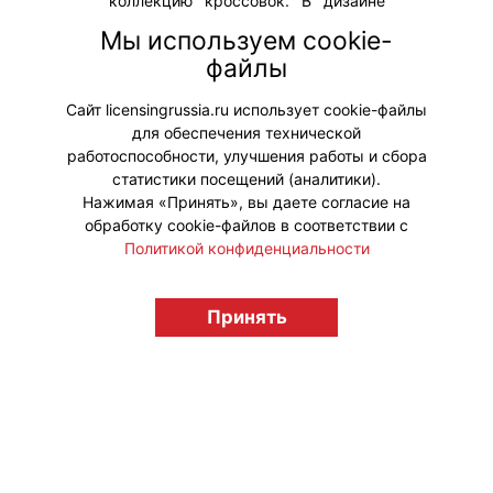
коллекцию кроссовок. В дизайне
пары спрятали множество
Мы используем cookie-
пасхалок, а в комплект добавили
файлы
набор переводных наклеек,
которыми можно кастомизировать
Сайт licensingrussia.ru использует cookie-файлы
обувь.
для обеспечения технической
работоспособности, улучшения работы и сбора
статистики посещений (аналитики).
Нажимая «Принять», вы даете согласие на
обработку cookie-файлов в соответствии с
Политикой конфиденциальности
© "Вестник лицензионного рынка",
licensingrussia.ru, 2009-2026 12+
Принять