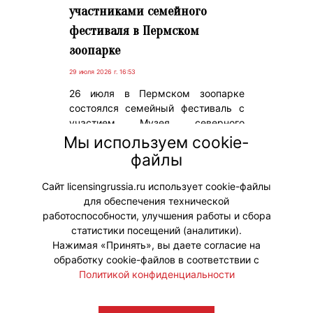
участниками семейного
фестиваля в Пермском
зоопарке
29 июля 2026 г. 16:53
26 июля в Пермском зоопарке
состоялся семейный фестиваль с
участием Музея северного
пчеловодства. Одним из ярких
Мы используем cookie-
событий праздника стала встреча
файлы
гостей с героями мультсериала
«Пчелография».
Сайт licensingrussia.ru использует cookie-файлы
для обеспечения технической
#ПродвижениеБренда
работоспособности, улучшения работы и сбора
статистики посещений (аналитики).
Нажимая «Принять», вы даете согласие на
обработку cookie-файлов в соответствии с
Политикой конфиденциальности
© "Вестник лицензионного рынка",