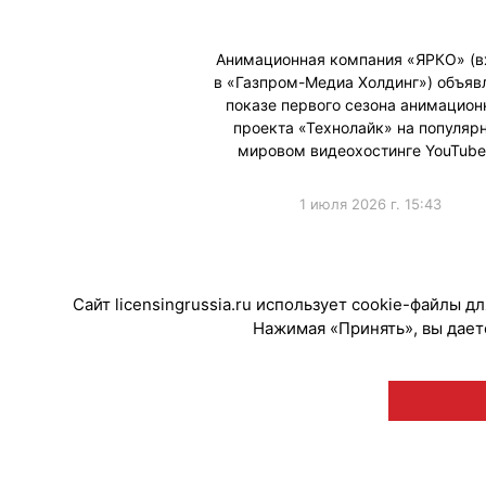
Анимационная компания «ЯРКО» (в
в «Газпром-Медиа Холдинг») объяв
показе первого сезона анимацион
проекта «Технолайк» на популяр
мировом видеохостинге YouTub
1 июля 2026 г. 15:43
#ПродвижениеБренда
Сайт licensingrussia.ru использует cookie-файлы 
Нажимая «Принять», вы даете
© "