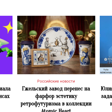
Российские новости
риала
Гжельский завод перенес на
Юлия
исах
фарфор эстетику
зада
ретрофутуризма в коллекции
Atomic Heart