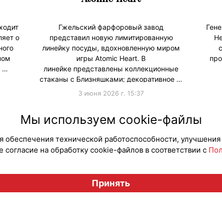
ходит
Гжельский фарфоровый завод
Гене
ляет о
представил новую лимитированную
Не
ного
линейку посуды, вдохновленную миром
ном
игры Atomic Heart. В
про
e …
линейке представлены коллекционные
стаканы с Близняшками; декоративное …
3 июня 2026 г. 15:37
#ПродвижениеБренда
#Коллаборации
#Продв
Мы используем cookie-файлы
для обеспечения технической работоспособности, улучшения
 согласие на обработку cookie-файлов в соответствии с
Пол
Вестник лицензионного рынка", licensingrussia.ru, 2009-2026
Принять