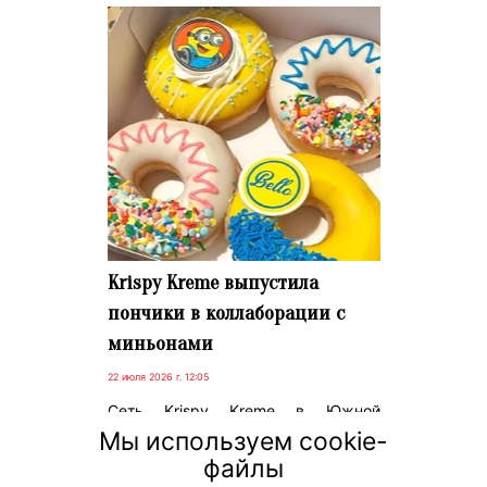
Krispy Kreme выпустила
пончики в коллаборации с
миньонами
22 июля 2026 г. 12:05
Сеть Krispy Kreme в Южной
Австралии празднует свой 12-й
Мы используем cookie-
день рождения. В честь этого она
файлы
выпустила лимитированный набор