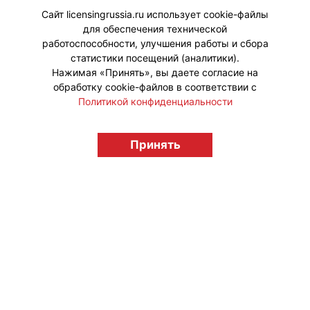
пончиков с миньонами.
Сайт licensingrussia.ru использует cookie-файлы
для обеспечения технической
#Коллаборации
работоспособности, улучшения работы и сбора
статистики посещений (аналитики).
Нажимая «Принять», вы даете согласие на
обработку cookie-файлов в соответствии с
Политикой конфиденциальности
© "Вестник лицензионного рынка",
licensingrussia.ru, 2009-2026 12+
Принять