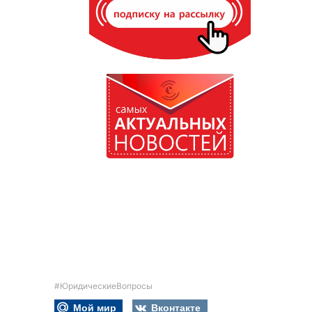
#ЮридическиеВопросы
Мой мир
Вконтакте