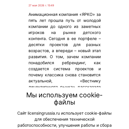
27 мая 2026 г. 15:49
Анимационная компания «ЯРКО» за
пять лет прошла путь от молодой
компании до одного из заметных
игроков на рынке детского
контента. Сегодня в ее портфеле –
десятки проектов для разных
возрастов, а впереди – новый этап
развития. О том, зачем компании
понадобился ребрендинг, как
создается система проектов и
почему классика снова становится
актуальной, «Вестнику
лицензионного рынка» рассказала
Альбина
Мы используем cookie-
Мухаметзянова, генеральный
файлы
директор и генеральный продюсер
компании.
Сайт licensingrussia.ru использует cookie-файлы
для обеспечения технической
#Интервью
работоспособности, улучшения работы и сбора