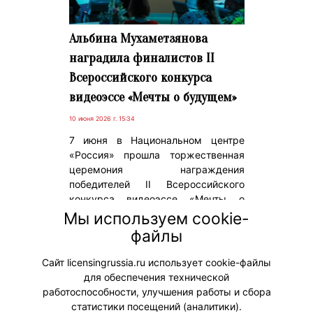
Альбина Мухаметзянова
наградила финалистов II
Всероссийского конкурса
видеоэссе «Мечты о будущем»
10 июня 2026 г. 15:34
7 июня в Национальном центре
«Россия» прошла торжественная
церемония награждения
победителей II Всероссийского
конкурса видеоэссе «Мечты о
будущем», партнером которого
Мы используем cookie-
выступила анимационная компания
файлы
«ЯРКО» (входит в «Газпром-Медиа
Холдинг»).
Сайт licensingrussia.ru использует cookie-файлы
для обеспечения технической
#ПродвижениеБренда
работоспособности, улучшения работы и сбора
статистики посещений (аналитики).