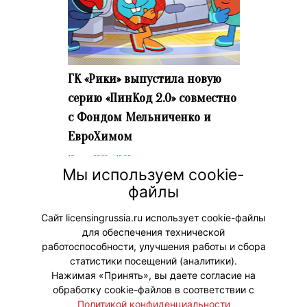
ГК «Рики» выпустила новую
серию «ПинКод 2.0» совместно
с Фондом Мельниченко и
ЕвроХимом
17 июня 2026 г. 15:35
Мы используем cookie-
Эпизод «Морковка-чемпион»
файлы
посвящен использованию
минеральных удобрений в
Сайт licensingrussia.ru использует cookie-файлы
сельском хозяйстве.
для обеспечения технической
работоспособности, улучшения работы и сбора
статистики посещений (аналитики).
Нажимая «Принять», вы даете согласие на
обработку cookie-файлов в соответствии с
Политикой конфиденциальности