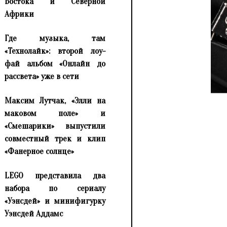
Востока и Северной
Африки
Где музыка, там
«Технолайк»: второй лоу-
фай альбом «Онлайн до
рассвета» уже в сети
Максим Лутчак, «Элли на
маковом поле» и
«Смешарики» выпустили
совместный трек и клип
«Фанерное солнце»
LEGO представила два
набора по сериалу
«Уэнсдей» и минифигурку
Уэнсдей Аддамс