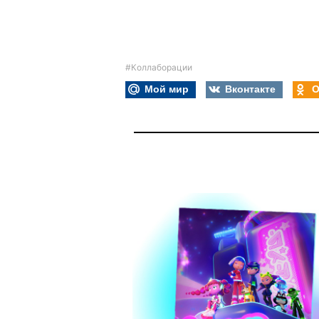
#Коллаборации
Мой мир
Вконтакте
О