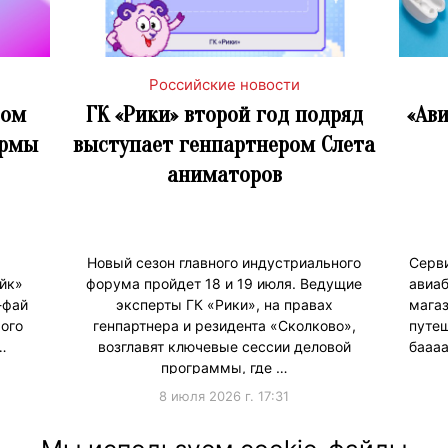
Российские новости
бом
ГК «Рики» второй год подряд
«Ав
ормы
выступает генпартнером Слета
аниматоров
Новый сезон главного индустриального
Сер
йк»
форума пройдет 18 и 19 июля. Ведущие
авиа
-фай
эксперты ГК «Рики», на правах
мага
ого
генпартнера и резидента «Сколково»,
путе
…
возглавят ключевые сессии деловой
баааа
программы, где …
8 июля 2026 г. 17:31
#ПродвижениеБренда
#Продв