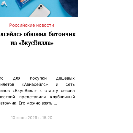
Российские новости
иасейлс» обновил батончик
из «ВкусВилла»
вис для покупки дешевых
билетов «Авиасейлс» и сеть
зинов «ВкусВилл» к старту сезона
шествий представили клубничный
атончик. Его можно взять …
10 июня 2026 г. 15:20
ижениеБренда
#Коллаборации