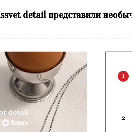
assvet detail представили необ
1
2