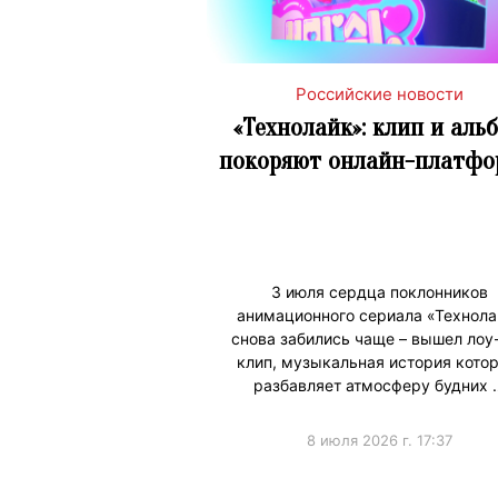
Российские новости
«Технолайк»: клип и аль
покоряют онлайн-платф
3 июля сердца поклонников
анимационного сериала «Технола
снова забились чаще – вышел лоу
клип, музыкальная история котор
разбавляет атмосферу будних 
8 июля 2026 г. 17:37
#ПродвижениеБренда