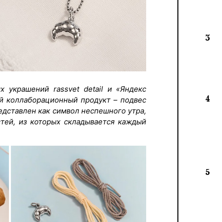
3
 украшений rassvet detail и «Яндекс
4
й коллаборационный продукт – подвес
едставлен как символ неспешного утра,
стей, из которых складывается каждый
5