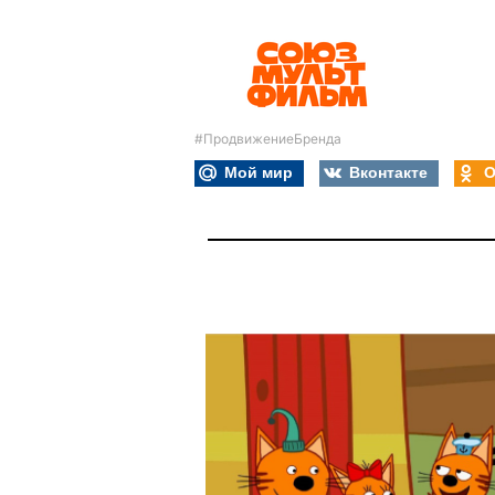
#ПродвижениеБренда
Мой мир
Вконтакте
О