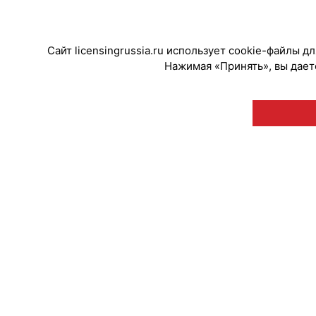
#Коллаборации
#ПродвижениеБренд
Сайт licensingrussia.ru использует cookie-файлы 
Нажимая «Принять», вы даете
© "