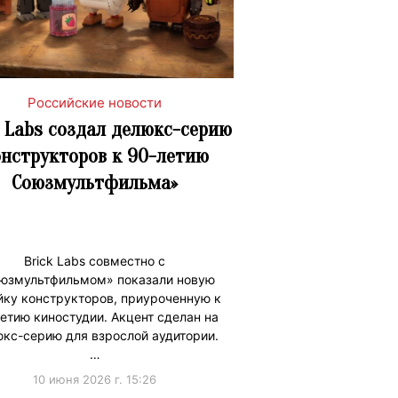
Российские новости
k Labs создал делюкс-серию
нструкторов к 90-летию
Союзмультфильма»
Brick Labs совместно с
юзмультфильмом» показали новую
йку конструкторов, приуроченную к
етию киностудии. Акцент сделан на
кс-серию для взрослой аудитории.
…
10 июня 2026 г. 15:26