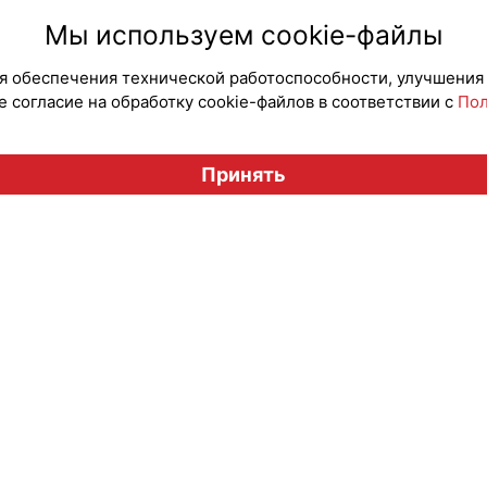
а
#ПродвижениеБренда
#Коллаборации
Мы используем cookie-файлы
для обеспечения технической работоспособности, улучшения
 согласие на обработку cookie-файлов в соответствии с
Пол
Вестник лицензионного рынка", licensingrussia.ru, 2009-2026
Принять