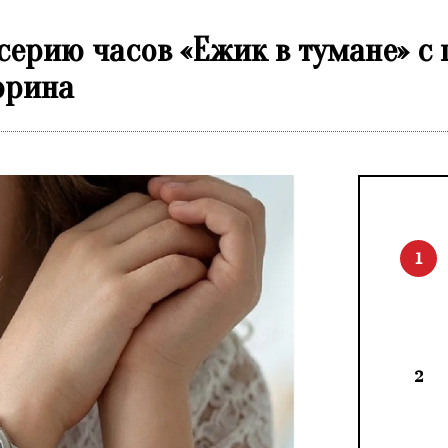
 серию часов «Ежик в тумане» с
юрина
1
2