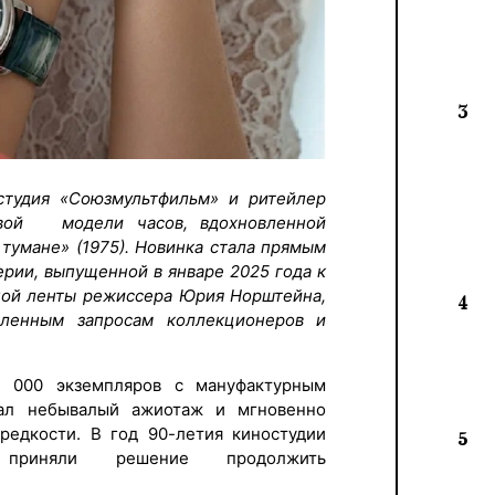
3
остудия «Союзмультфильм» и ритейлер
овой модели часов, вдохновленной
тумане» (1975). Новинка стала прямым
рии, выпущенной в январе 2025 года к
ной ленты режиссера Юрия Норштейна,
4
сленным запросам коллекционеров и
 000 экземпляров с мануфактурным
ал небывалый ажиотаж и мгновенно
редкости. В год 90-летия киностудии
5
 приняли решение продолжить