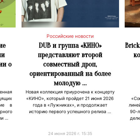
Российские новости
ие
DUB и группа «КИНО»
Bric
ли
представляют второй
ко
ии о
совместный дроп,
ориентированный на более
молодую …
нная
Новая коллекция приурочена к концерту
дящих
«КИНО», который пройдет 21 июня 2026
«Со
тие в
года в «Лужниках», и продолжает
лине
рного
историю первого успешного релиза …
90-л
ли …
делю
24 июня 2026 г. 15:35