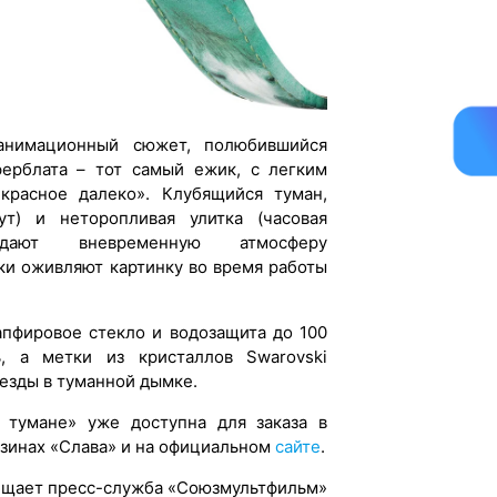
анимационный сюжет, полюбившийся
ферблата – тот самый ежик, с легким
красное далеко». Клубящийся туман,
ут) и неторопливая улитка (часовая
здают вневременную атмосферу
ки оживляют картинку во время работы
апфировое стекло и водозащита до 100
, а метки из кристаллов Swarovski
езды в туманной дымке.
 тумане» уже доступна для заказа в
азинах «Слава» и на официальном
сайте
.
щает пресс-служба «Союзмультфильм»