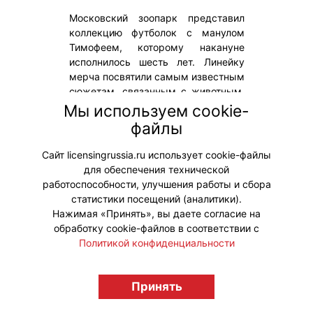
Московский зоопарк представил
коллекцию футболок с манулом
Тимофеем, которому накануне
исполнилось шесть лет. Линейку
мерча посвятили самым известным
сюжетам, связанным с животным,
которое за последние годы стало
Мы используем cookie-
одним из главных символов
файлы
зоопарка и героем социальных
сетей.
Сайт licensingrussia.ru использует cookie-файлы
для обеспечения технической
#Мерч
работоспособности, улучшения работы и сбора
статистики посещений (аналитики).
Нажимая «Принять», вы даете согласие на
обработку cookie-файлов в соответствии с
Политикой конфиденциальности
© "Вестник лицензионного рынка",
Принять
licensingrussia.ru, 2009-2026 12+