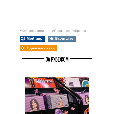
#Коллаборации
#ПродвижениеБренда
Мой мир
Вконтакте
Одноклассники
ЗА РУБЕЖОМ