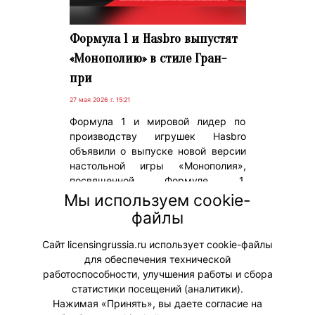
Формула 1 и Hasbro выпустят
«Монополию» в стиле Гран-
при
27 мая 2026 г. 15:21
Формула 1 и мировой лидер по
производству игрушек Hasbro
объявили о выпуске новой версии
настольной игры «Монополия»,
посвященной Формуле 1.
Предзаказы на Monopoly Formula 1
Мы используем cookie-
Edition стартовали 20 мая, а
файлы
полноценный релиз запланирован
на 15 июля 2026 года.
Сайт licensingrussia.ru использует cookie-файлы
для обеспечения технической
#Коллаборации
работоспособности, улучшения работы и сбора
статистики посещений (аналитики).
Нажимая «Принять», вы даете согласие на