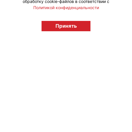
обработку cookie-файлов в соответствии с
Политикой конфиденциальности
© "Вестник лицензионного рынка",
licensingrussia.ru, 2009-2026 12+
Принять