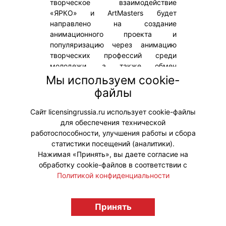
творческое взаимодействие
«ЯРКО» и ArtMasters будет
направлено на создание
анимационного проекта и
популяризацию через анимацию
творческих профессий среди
молодежи, а также обмен
экспертным опытом команды
Мы используем cookie-
компании с участниками и
файлы
организаторами чемпионата и
развитие креативных индустрий.
Сайт licensingrussia.ru использует cookie-файлы
для обеспечения технической
#ПродвижениеБренда
работоспособности, улучшения работы и сбора
статистики посещений (аналитики).
Нажимая «Принять», вы даете согласие на
обработку cookie-файлов в соответствии с
Политикой конфиденциальности
© "Вестник лицензионного рынка",
licensingrussia.ru, 2009-2026 12+
Принять