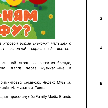
3
 в игровой форме знакомит малышей с
4
ет основной сериальный контент
орменной стратегии развития бренда,
edia Brands через музыкальные и
триминговых сервисах: Яндекс Музыка,
5
Music, VK Музыка и iTunes.
щает пресс-служба Family Media Brands