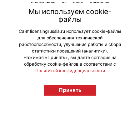
участников из всех регионов
России от Калининграда до
Мы используем cookie-
Камчатки, помог каждому
файлы
проверить и раскрыть свой
творческий потенциал.
Сайт licensingrussia.ru использует cookie-файлы
для обеспечения технической
#ПродвижениеБренда
работоспособности, улучшения работы и сбора
статистики посещений (аналитики).
Нажимая «Принять», вы даете согласие на
обработку cookie-файлов в соответствии с
Политикой конфиденциальности
© "Вестник лицензионного рынка",
licensingrussia.ru, 2009-2026 12+
Принять