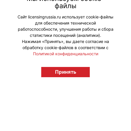
партнер события. На мероприятии
файлы
будет распространяться весенний
выпуск журнала.
Сайт licensingrussia.ru использует cookie-файлы
для обеспечения технической
#Мероприятия
работоспособности, улучшения работы и сбора
статистики посещений (аналитики).
Нажимая «Принять», вы даете согласие на
обработку cookie-файлов в соответствии с
Политикой конфиденциальности
© "Вестник лицензионного рынка",
licensingrussia.ru, 2009-2026 12+
Принять