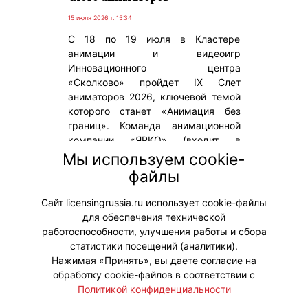
15 июля 2026 г. 15:34
С 18 по 19 июля в Кластере
анимации и видеоигр
Инновационного центра
«Сколково» пройдет IX Слет
аниматоров 2026, ключевой темой
которого станет «Анимация без
границ». Команда анимационной
компании «ЯРКО» (входит в
«Газпром-Медиа Холдинг»)
Мы используем cookie-
выступит партнером события и
файлы
поддержит ежегодное отраслевое
событие.
Сайт licensingrussia.ru использует cookie-файлы
для обеспечения технической
#ПродвижениеБренда
работоспособности, улучшения работы и сбора
статистики посещений (аналитики).
Нажимая «Принять», вы даете согласие на
обработку cookie-файлов в соответствии с
Политикой конфиденциальности