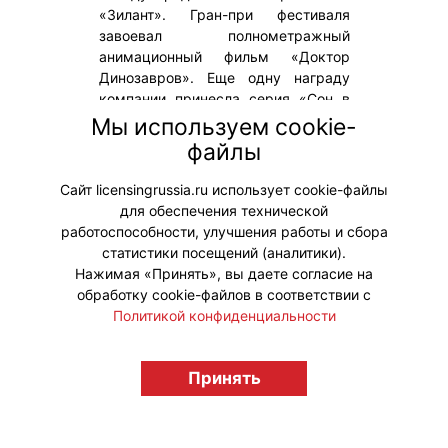
«Зилант». Гран-при фестиваля
завоевал полнометражный
анимационный фильм «Доктор
Динозавров». Еще одну награду
компании принесла серия «Сон в
летнюю ночь» мультсериала
Мы используем cookie-
«Шушумагия». Проект был признан
файлы
лучшим анимационным сериалом
фестиваля.
Сайт licensingrussia.ru использует cookie-файлы
для обеспечения технической
#ПродвижениеБренда #Премии
работоспособности, улучшения работы и сбора
статистики посещений (аналитики).
Нажимая «Принять», вы даете согласие на
обработку cookie-файлов в соответствии с
Политикой конфиденциальности
© "Вестник лицензионного рынка",
licensingrussia.ru, 2009-2026 12+
Принять