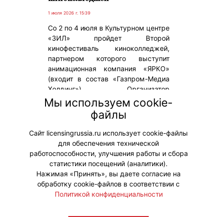
1 июля 2026 г. 15:39
Со 2 по 4 июля в Культурном центре
«ЗИЛ» пройдет Второй
кинофестиваль киноколледжей,
партнером которого выступит
анимационная компания «ЯРКО»
(входит в состав «Газпром-Медиа
Холдинг»). Организатор
масштабного кинособытия – ГБПОУ
Мы используем cookie-
г. Москвы Киноколледж № 40
файлы
«Московская международная
киношкола».
Сайт licensingrussia.ru использует cookie-файлы
для обеспечения технической
#ПродвижениеБренда
работоспособности, улучшения работы и сбора
статистики посещений (аналитики).
Нажимая «Принять», вы даете согласие на
обработку cookie-файлов в соответствии с
Политикой конфиденциальности
© "Вестник лицензионного рынка",