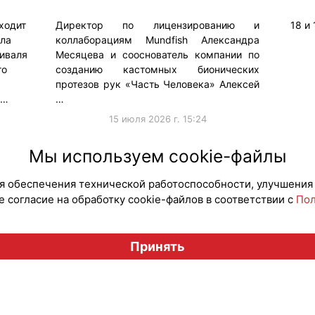
ходит
Директор по лицензированию и
18 и
ала
коллаборациям Mundfish Александра
иваля
Месяцева и сооснователь компании по
го
созданию кастомных бионических
протезов рук «Часть Человека» Алексей
 …
…
15 июля 2026 г. 15:24
#Коллаборации
#ПродвижениеБренда
#Продв
Мы используем cookie-файлы
для обеспечения технической работоспособности, улучшения
 согласие на обработку cookie-файлов в соответствии с
Пол
Вестник лицензионного рынка", licensingrussia.ru, 2009-2026
Принять