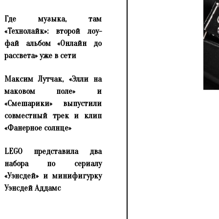
Где музыка, там
«Технолайк»: второй лоу-
фай альбом «Онлайн до
рассвета» уже в сети
Максим Лутчак, «Элли на
маковом поле» и
«Смешарики» выпустили
совместный трек и клип
«Фанерное солнце»
LEGO представила два
набора по сериалу
«Уэнсдей» и минифигурку
Уэнсдей Аддамс