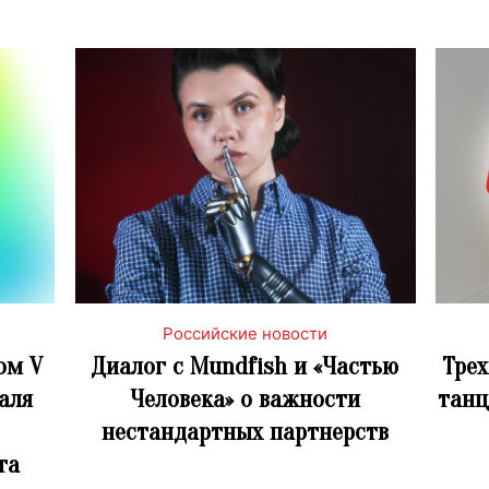
Российские новости
ом V
Диалог с Mundfish и «Частью
Трех
аля
Человека» о важности
танц
нестандартных партнерств
та