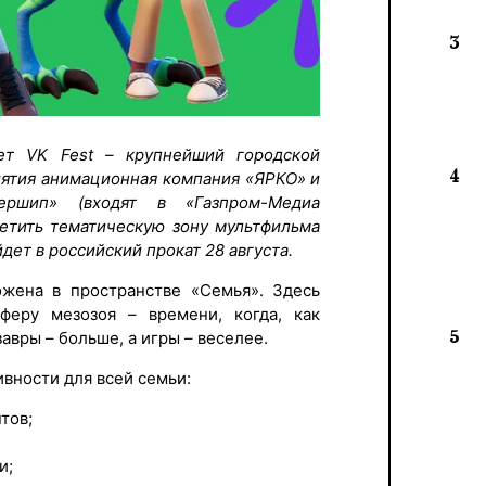
3
т VK Fest – крупнейший городской
4
иятия анимационная компания «ЯРКО» и
ершип» (входят в «Газпром-Медиа
сетить тематическую зону мультфильма
дет в российский прокат 28 августа.
ожена в пространстве «Семья». Здесь
феру мезозоя – времени, когда, как
5
завры – больше, а игры – веселее.
вности для всей семьи:
тов;
и;