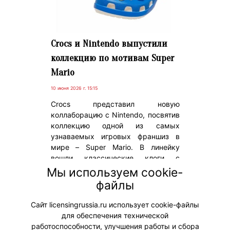
Crocs и Nintendo выпустили
коллекцию по мотивам Super
Mario
10 июня 2026 г. 15:15
Crocs представил новую
коллаборацию с Nintendo, посвятив
коллекцию одной из самых
узнаваемых игровых франшиз в
мире – Super Mario. В линейку
вошли классические клоги с
дизайнами Марио, Йоши, Боузера и
Мы используем cookie-
Принцессы Пич, а также
файлы
эксклюзивные джиббитсы с
символикой игры.
Сайт licensingrussia.ru использует cookie-файлы
для обеспечения технической
#Коллаборации
работоспособности, улучшения работы и сбора