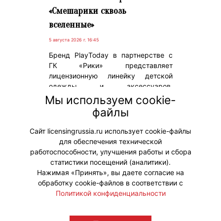
«Смешарики сквозь
вселенные»
5 августа 2026 г. 16:45
Бренд PlayToday в партнерстве с
ГК «Рики» представляет
лицензионную линейку детской
одежды и аксессуаров,
приуроченную к выходу нового
Мы используем cookie-
полнометражного игрового фильма,
файлы
который стартует в российском
прокате с 6 августа.
Сайт licensingrussia.ru использует cookie-файлы
для обеспечения технической
#ПродвижениеБренда #Коллаборации
работоспособности, улучшения работы и сбора
статистики посещений (аналитики).
Нажимая «Принять», вы даете согласие на
обработку cookie-файлов в соответствии с
Политикой конфиденциальности
© "Вестник лицензионного рынка",