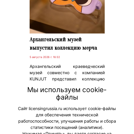
Архангельский музей
выпустил коллекцию мерча
5 августа 2026 г. 16:32
Архангельский краеведческий
музей совместно с компанией
KUNJUT представил коллекцию
сувениров для Детского музейного
Мы используем cookie-
центра «Лаборатория предмета».
файлы
Главным героем линейки стала
Музейная моль – фирменный
Сайт licensingrussia.ru использует cookie-файлы
маскот проекта.
для обеспечения технической
работоспособности, улучшения работы и сбора
статистики посещений (аналитики).
Нажимая «Принять», вы даете согласие на