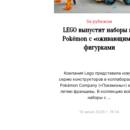
За рубежом
LEGO выпустит наборы 
Pokémon с «оживающим
фигурками
Компания Lego представила нов
серию конструкторов в коллабора
Pokémon Company («Покемоны») к
летию франшизы. В коллекцию во
наборы с …
10 июня 2026 г. 15:14
#Коллаборации