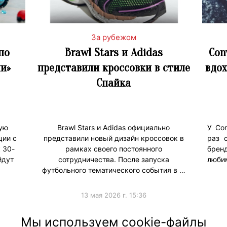
За рубежом
по
Brawl Stars и Adidas
Con
и»
представили кроссовки в стиле
вдо
Спайка
ую
Brawl Stars и Adidas официально
У Con
ции с
представили новый дизайн кроссовок в
раз 
 30-
рамках своего постоянного
бренд
йдут
сотрудничества. После запуска
люби
футбольного тематического события в …
13 мая 2026 г. 15:36
#Коллаборации
#Продв
Мы используем cookie-файлы