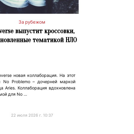
За рубежом
verse выпустит кроссовки,
хновленные тематикой НЛО
verse новая коллаборация. На этот
с No Problemo – дочерней маркой
а Aries. Коллаборация вдохновлена
мой для No …
22 июля 2026 г. 10:37
ижениеБренда
#Коллаборации