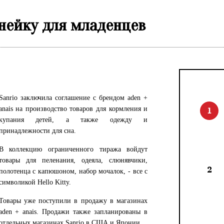
инейку для младенцев
Sanrio заключила соглашение с брендом aden +
anais на производство товаров для кормления и
1
купания детей, а также одежду и
принадлежности для сна.
В коллекцию ограниченного тиража войдут
товары для пеленания, одеяла, слюнявчики,
2
полотенца с капюшоном, набор мочалок, - все с
символикой Hello Kitty.
Товары уже поступили в продажу в магазинах
aden + anais. Продажи также запланированы в
отдельных магазинах Sanrio в США и Японии.