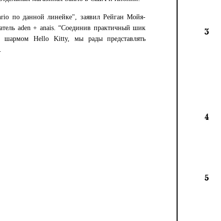
nrio по данной линейке", заявил Рейган Мойя-
атель aden + anais. “Соединив практичный шик
3
с шармом Hello Kitty, мы рады представлять
.
4
5