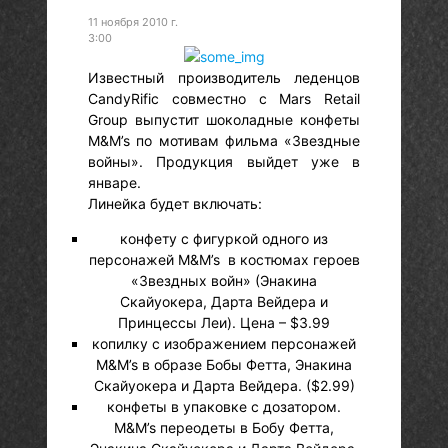
11 ноября 2010 г.
3:00
Известный производитель леденцов
CandyRific совместно с Mars Retail
Group выпустит шоколадные конфеты
M&M’s по мотивам фильма «Звездные
войны». Продукция выйдет уже в
январе.
Линейка будет включать:
конфету с фигуркой одного из
персонажей M&M’s в костюмах героев
«Звездных войн» (Энакина
Скайуокера, Дарта Вейдера и
Принцессы Леи). Цена – $3.99
копилку с изображением персонажей
M&M’s в образе Бобы Фетта, Энакина
Скайуокера и Дарта Вейдера. ($2.99)
конфеты в упаковке с дозатором.
M&M’s переодеты в Бобу Фетта,