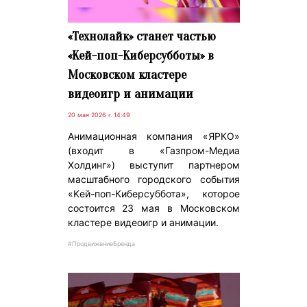
«Технолайк» станет частью
«Kей-поп-Киберсубботы» в
Московском кластере
видеоигр и анимации
20 мая 2026 г. 14:49
Анимационная компания «ЯРКО»
(входит в «Газпром-Медиа
Холдинг») выступит партнером
масштабного городского события
«Kей-поп-Киберсуббота», которое
состоится 23 мая в Московском
кластере видеоигр и анимации.
#ПродвижениеБренда