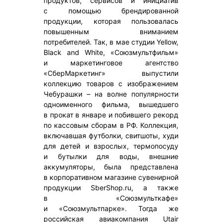
продуктов, сервисов и инициатив
с помощью брендированной
продукции, которая пользовалась
повышенным вниманием
потребителей. Так, в мае студии Yellow,
Black and White, «Союзмультфильм»
и маркетинговое агентство
«СберМаркетинг» выпустили
коллекцию товаров с изображением
Чебурашки – на волне популярности
одноименного фильма, вышедшего
в прокат в январе и побившего рекорд
по кассовым сборам в РФ. Коллекция,
включавшая футболки, свитшоты, худи
для детей и взрослых, термопосуду
и бутылки для воды, внешние
аккумуляторы, была представлена
в корпоративном магазине сувенирной
продукции SberShop.ru, а также
в «Союзмульткафе»
и «Союзмультпарке». Тогда же
российская авиакомпания Utair