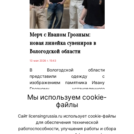
Мерч с Иваном Грозным:
новая линейка сувениров в
Вологодской области
13 мая 2026 г. 15:43
В Вологодской области
представили одежду с
изображением памятника Ивану
Грозному, установленного
на Кремлевской площади в
Мы используем cookie-
Вологде. Футболки и рубашки-поло
файлы
планируют продавать туристам в
сувенирных магазинах региона.
Сайт licensingrussia.ru использует cookie-файлы
для обеспечения технической
#Мерч
работоспособности, улучшения работы и сбора