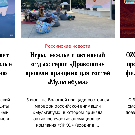
Российские новости
жет
Игры, веселье и активный
OZ
елые
отдых: герои «Дракошии»
пр
Дню
провели праздник для гостей
фи
«Мультибума»
вский
5 июля на Болотной площади состоялся
С 
щиты
марафон российской анимации
смо
вный
«Мультибум», в котором приняла
поез
ью и
активное участие анимационная
компания «ЯРКО» (входит в …