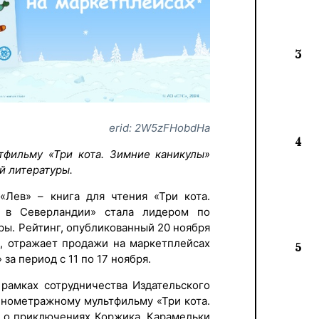
3
erid: 2W5zFHobdHa
4
тфильму «Три кота. Зимние каникулы»
й литературы.
«Лев» – книга для чтения «Три кота.
 в Северландии» стала лидером по
ры. Рейтинг, опубликованный 20 ноября
s, отражает продажи на маркетплейсах
5
 за период с 11 по 17 ноября.
 рамках сотрудничества Издательского
лнометражному мультфильму «Три кота.
т о приключениях Коржика, Карамельки