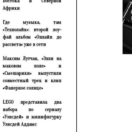
Востока и Северной
Африки
Где музыка, там
«Технолайк»: второй лоу-
фай альбом «Онлайн до
рассвета» уже в сети
Максим Лутчак, «Элли на
маковом поле» и
«Смешарики» выпустили
совместный трек и клип
«Фанерное солнце»
LEGO представила два
набора по сериалу
«Уэнсдей» и минифигурку
Уэнсдей Аддамс