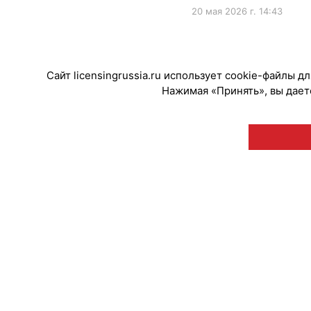
20 мая 2026 г. 14:43
#ПродвижениеБренда
Сайт licensingrussia.ru использует cookie-файлы 
Нажимая «Принять», вы даете
© "