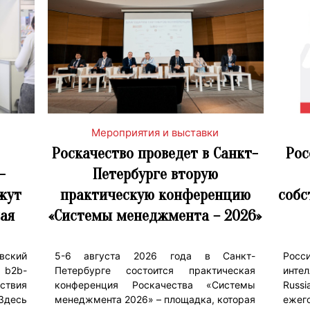
Мероприятия и выставки
Роскачество проведет в Санкт-
Рос
-
Петербурге вторую
жут
практическую конференцию
собс
ая
«Системы менеджмента – 2026»
овский
5-6 августа 2026 года в Санкт-
Рос
 b2b-
Петербурге состоится практическая
инте
твия
конференция Роскачества «Системы
Russi
 Здесь
менеджмента 2026» – площадка, которая
еже