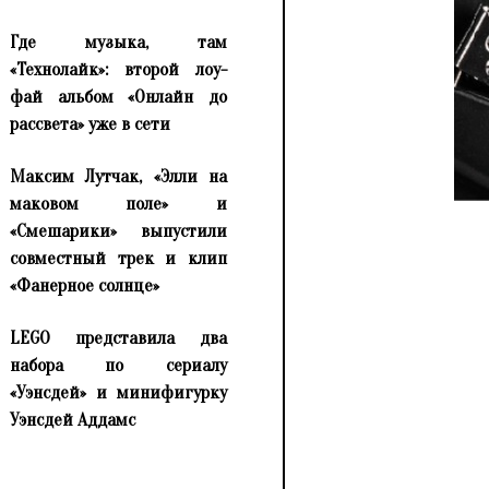
Где музыка, там
«Технолайк»: второй лоу-
фай альбом «Онлайн до
рассвета» уже в сети
Максим Лутчак, «Элли на
маковом поле» и
«Смешарики» выпустили
совместный трек и клип
«Фанерное солнце»
LEGO представила два
набора по сериалу
«Уэнсдей» и минифигурку
Уэнсдей Аддамс