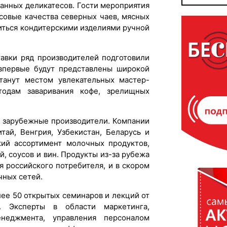
анных деликатесов. Гости мероприятия
совые качества северных чаев, мясных
диться кондитерскими изделиями ручной
тавки ряд производителей подготовили
 впервые будут представлены широкой
станут местом увлекательных мастер-
тодам заваривания кофе, зрелищных
т зарубежные производители. Компании
итай, Венгрия, Узбекистан, Беларусь и
кий ассортимент молочных продуктов,
, соусов и вин. Продукты из-за рубежа
я российского потребителя, и в скором
чных сетей.
ее 50 открытых семинаров и лекций от
. Эксперты в области маркетинга,
енеджмента, управления персоналом