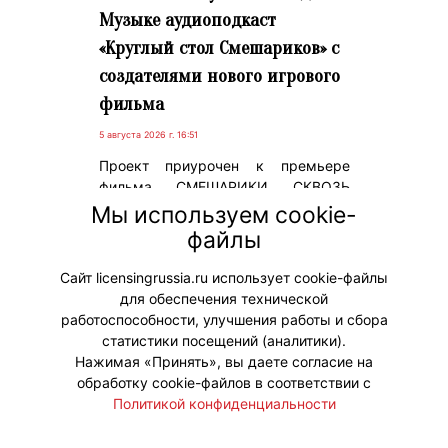
Музыке аудиоподкаст
«Круглый стол Смешариков» с
создателями нового игрового
фильма
5 августа 2026 г. 16:51
Проект приурочен к премьере
фильма СМЕШАРИКИ СКВОЗЬ
ВСЕЛЕННЫЕ, который выходит в
Мы используем cookie-
прокат 6 августа. Подкаст
файлы
«Круглый стол Смешариков»
стартует на платформе 31 июля.
Сайт licensingrussia.ru использует cookie-файлы
для обеспечения технической
#ПродвижениеБренда
работоспособности, улучшения работы и сбора
статистики посещений (аналитики).
Нажимая «Принять», вы даете согласие на
обработку cookie-файлов в соответствии с
Политикой конфиденциальности
© "Вестник лицензионного рынка",