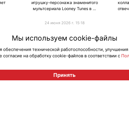
яет
игрушку-персонажа знаменитого
кол
мультсериала Looney Tunes в …
отвеч
24 июня 2026 г. 15:18
#Коллаборации
#Колла
Мы используем cookie-файлы
для обеспечения технической работоспособности, улучшения
 согласие на обработку cookie-файлов в соответствии с
Пол
Вестник лицензионного рынка", licensingrussia.ru, 2009-2026
Принять