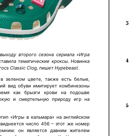
3
 выходу второго сезона сериала «Игра
4
ставила тематические кроксы. Новинка
ocs Classic Clog, пишет Hypebeast.
 в зеленом цвете, также есть белые,
ний вид обуви имитирует комбинезоны
время как брызги крови на подошве
окую и смертельную природу игр на
5
отип «Игры в кальмара» на английском
 виднеется число 456 – этот же номер
омним: он является давним жителем