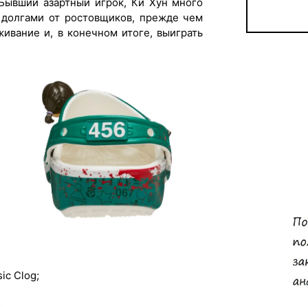
 Бывший азартный игрок, Ки Хун много
 долгами от ростовщиков, прежде чем
живание и, в конечном итоге, выиграть
ic Clog;
;