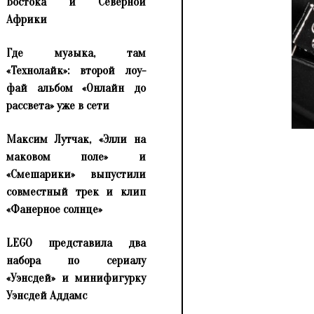
Востока и Северной
Африки
Где музыка, там
«Технолайк»: второй лоу-
фай альбом «Онлайн до
рассвета» уже в сети
Максим Лутчак, «Элли на
маковом поле» и
«Смешарики» выпустили
совместный трек и клип
«Фанерное солнце»
LEGO представила два
набора по сериалу
«Уэнсдей» и минифигурку
Уэнсдей Аддамс