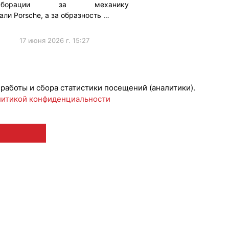
лаборации за механику
али Porsche, а за образность …
17 июня 2026 г. 15:27
борации
#ПродвижениеБренда
 работы и сбора статистики посещений (аналитики).
итикой конфиденциальности
 12+