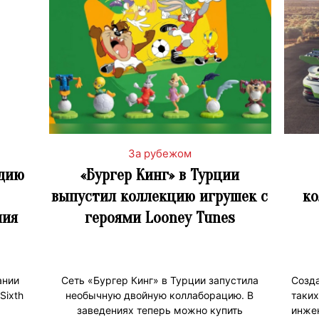
За рубежом
удию
«Бургер Кинг» в Турции
выпустил коллекцию игрушек с
ко
ния
героями Looney Tunes
ании
Сеть «Бургер Кинг» в Турции запустила
Созд
Sixth
необычную двойную коллаборацию. В
таки
заведениях теперь можно купить
инж