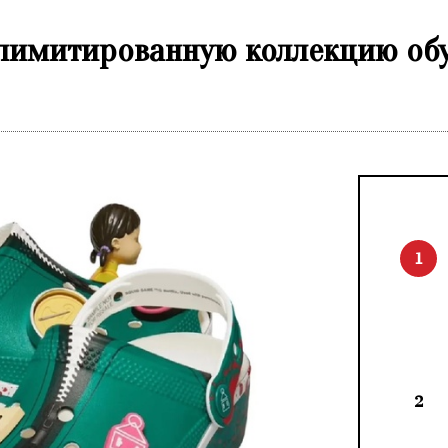
 лимитированную коллекцию обу
1
2