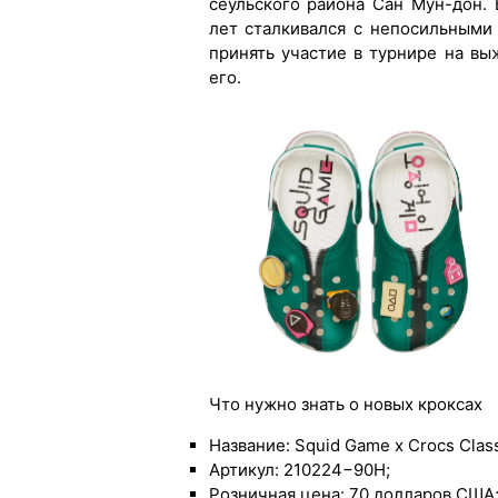
сеульского района Сан Мун-дон.
лет сталкивался с непосильными
принять участие в турнире на вы
его.
Что нужно знать о новых кроксах
Название: Squid Game x Crocs Class
Артикул: 210224−90H;
Розничная цена: 70 долларов США