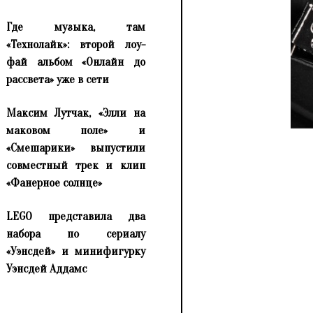
Где музыка, там
«Технолайк»: второй лоу-
фай альбом «Онлайн до
рассвета» уже в сети
Максим Лутчак, «Элли на
маковом поле» и
«Смешарики» выпустили
совместный трек и клип
«Фанерное солнце»
LEGO представила два
набора по сериалу
«Уэнсдей» и минифигурку
Уэнсдей Аддамс