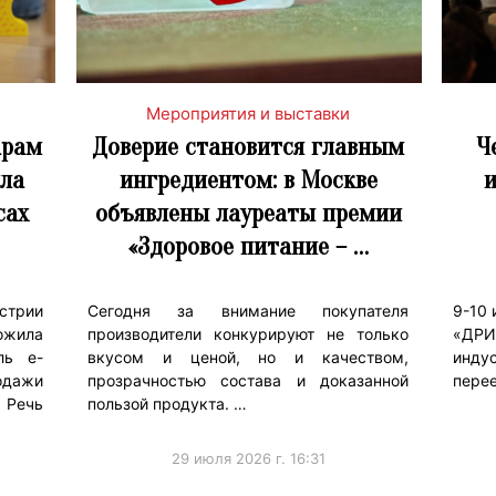
Мероприятия и выставки
арам
Доверие становится главным
Ч
ла
ингредиентом: в Москве
и
сах
объявлены лауреаты премии
«Здоровое питание – …
стрии
Сегодня за внимание покупателя
9-10
ожила
производители конкурируют не только
«ДРИ
ль e-
вкусом и ценой, но и качеством,
индус
одажи
прозрачностью состава и доказанной
перее
. Речь
пользой продукта. …
29 июля 2026 г. 16:31