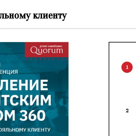
яльному клиенту
1
2