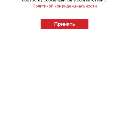
Политикой конфиденциальности
© "Вестник лицензионного рынка",
licensingrussia.ru, 2009-2026 12+
Принять