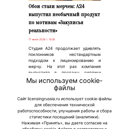
Обои стали мерчем: A24
выпустил необычный продукт
по мотивам «Закулисья
реальности»
17 июня 2026 г. 15:28
Студия A24 продолжает удивлять
поклонников нестандартным
подходом к лицензированию и
мерчу. На этот раз компания
выпустила в продажу реплики
культовых желтых обоев из фильма
Мы используем cookie-
«Закулисье реальности» – одного
файлы
из ключевых визуальных
элементов картины.
Сайт licensingrussia.ru использует cookie-файлы
для обеспечения технической
#Мерч
работоспособности, улучшения работы и сбора
статистики посещений (аналитики).
Нажимая «Принять», вы даете согласие на
обработку cookie-файлов в соответствии с