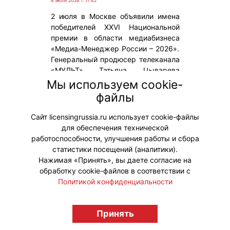
8 июля 2026 г. 17:42
2 июля в Москве объявили имена
победителей XXVI Национальной
премии в области медиабизнеса
«Медиа-Менеджер России – 2026».
Генеральный продюсер телеканала
«МУЛЬТ» Татьяна Цыварева
получила премию «За успешное
Мы используем cookie-
развитие детских телеканалов и
файлы
создание анимации медиахолдинга
“Цифровое Телевидение”».
Сайт licensingrussia.ru использует cookie-файлы
для обеспечения технической
#ПродвижениеБренда #Премии
работоспособности, улучшения работы и сбора
статистики посещений (аналитики).
Нажимая «Принять», вы даете согласие на
обработку cookie-файлов в соответствии с
Политикой конфиденциальности
© "Вестник лицензионного рынка",
licensingrussia.ru, 2009-2026 12+
Принять