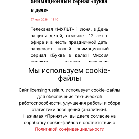
анимационный сериал «Буква
в деле»
27 мая 2026 г. 15:40
Телеканал «МУЛЬТ» 1 июня, в День
защиты детей, отмечает 12 лет в
эфире и в честь праздничной даты
запускает новый анимационный
сериал «Буква в деле»! Миссия
проекта – сделать изучение
алфавита увлекательной семейной
Мы используем cookie-
игрой, развить находчивость,
файлы
фантазию и умение применять
знания на практике.
Сайт licensingrussia.ru использует cookie-файлы
для обеспечения технической
#ПродвижениеБренда
работоспособности, улучшения работы и сбора
статистики посещений (аналитики).
Нажимая «Принять», вы даете согласие на
обработку cookie-файлов в соответствии с
Политикой конфиденциальности