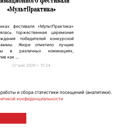
имационного фестиваля
«МультПрактика»
мках фестиваля «МультПрактика»
оялась торжественная церемония
аждения победителей конкурсной
раммы. Жюри отметило лучшие
ты в различных номинациях,
лив как …
27 мая 2026 г. 15:24
риятия
 работы и сбора статистики посещений (аналитики).
итикой конфиденциальности
 12+