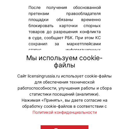
После получения обоснованной
претензии правообладателя
площадки обязаны временно
блокировать карточки спорных
товаров до разрешения конфликта
в суде, сообщает РБК. При этом КС
сохранил за маркетплейсами
статус информационных
посредников, не возложив на них
Мы используем cookie-
обязанность заранее проверять все
файлы
товары на нарушение
интеллектуальных прав.
Сайт licensingrussia.ru использует cookie-файлы
для обеспечения технической
#ЗащитаПрав #Законодательство
работоспособности, улучшения работы и сбора
статистики посещений (аналитики).
Нажимая «Принять», вы даете согласие на
обработку cookie-файлов в соответствии с
Политикой конфиденциальности
© "Вестник лицензионного рынка",