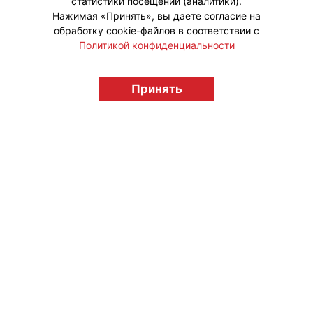
статистики посещений (аналитики).
Нажимая «Принять», вы даете согласие на
обработку cookie-файлов в соответствии с
Политикой конфиденциальности
© "Вестник лицензионного рынка",
Принять
licensingrussia.ru, 2009-2026 12+