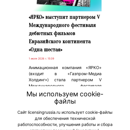
«ЯРКО» выступит партнером V
Международного фестиваля
дебютных фильмов
Евразийского континента
«Одна шестая»
1 июля 2026 г. 15:39
Анимационная компания «ЯРКО»
(входит в «Газпром-Медиа
Холдинг») стала партнером V
Международного фестиваля
дебютных фильмов Евразийского
Мы используем cookie-
континента «Одна шестая»,
файлы
организованного Свердловской
киностудией.
Сайт licensingrussia.ru использует cookie-файлы
для обеспечения технической
#ПродвижениеБренда
работоспособности, улучшения работы и сбора