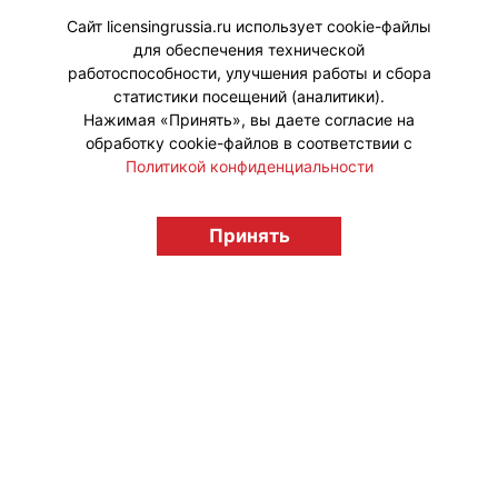
розничной сети и интернет-
Сайт licensingrussia.ru использует cookie-файлы
магазине «Детский мир».
для обеспечения технической
работоспособности, улучшения работы и сбора
статистики посещений (аналитики).
Нажимая «Принять», вы даете согласие на
обработку cookie-файлов в соответствии с
Политикой конфиденциальности
© "Вестник лицензионного рынка",
licensingrussia.ru, 2009-2026 12+
Принять