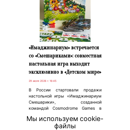
«Имаджинариум» встречается
со «Смешариками»: совместная
настольная игра выходит
эксклюзивно в «Детском мире»
29 июля 2026 г. 16:45
В России стартовали продажи
настольной игры «Имаджинариум
Смешарики», созданной
командой Cosmodrome Games в
партнерстве с компанией JouJou по
Мы используем cookie-
лицензии ГК «Рики». Новинка будет
файлы
представлена эксклюзивно в