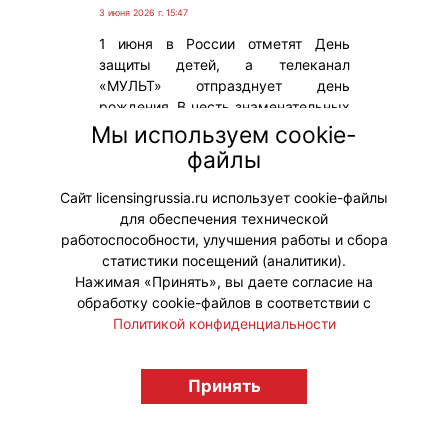
3 июня 2026 г. 15:47
1 июня в России отметят День
защиты детей, а телеканал
«МУЛЬТ» отпразднует день
рождения. В честь знаменательных
событий канал составил ТОП-5
Мы используем cookie-
отечественных мультсериалов,
файлы
которые были созданы за
последнюю четверть века.
Сайт licensingrussia.ru использует cookie-файлы
для обеспечения технической
#Опросы #ПродвижениеБренда
работоспособности, улучшения работы и сбора
статистики посещений (аналитики).
Нажимая «Принять», вы даете согласие на
обработку cookie-файлов в соответствии с
Политикой конфиденциальности
© "Вестник лицензионного рынка",
licensingrussia.ru, 2009-2026 12+
Принять