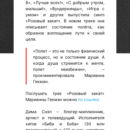
8», «Лучше всех!», «С добрым утром,
малыши!», «Вундеркинды», «Игра с
умом» и других выпустила сингл
«Розовый закат». В новом треке она
описывает состояние полёта, как
образное воплощение пути к своей
цели.
«Полет – это не только физический
процесс, но и состояние души. А
когда душа стремится к мечте,
полет неизбежен», –
прокомментировала Марианна
Гекман.
Послушать трек «Розовый закат»
Марианны Гекман можно
по ссылке
.
Дима Снэп – блогер-миллионник,
артист и телеведущий. Исполнителя
хитов «Биба и Боба» (30 млн
прослушиваний и 120 тысяч коротких