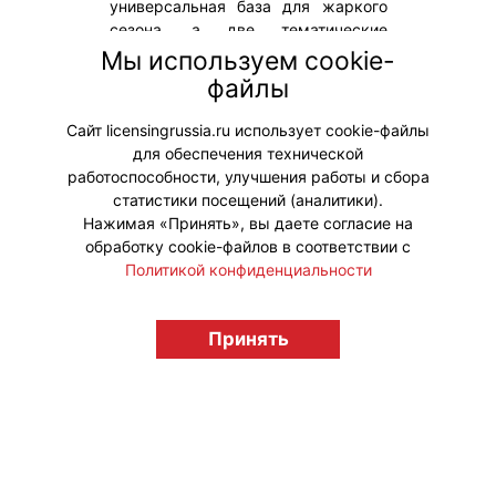
универсальная база для жаркого
сезона, а две тематические
капсулы «Дачная дача» и
Мы используем cookie-
«Фестивальная» напоминают о том,
файлы
что нужно успеть сделать этим
летом.
Сайт licensingrussia.ru использует cookie-файлы
для обеспечения технической
#ПродвижениеБренда #Мерч
работоспособности, улучшения работы и сбора
статистики посещений (аналитики).
Нажимая «Принять», вы даете согласие на
обработку cookie-файлов в соответствии с
Политикой конфиденциальности
© "Вестник лицензионного рынка",
licensingrussia.ru, 2009-2026 12+
Принять