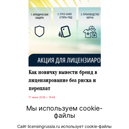
Как новичку вывести бренд в
лицензирование без риска и
переплат
17 июня 2026 г. 15:48
Предложение от «Вестника» для
Мы используем cookie-
тех, у кого еще нет лицензионных
файлы
сделок, но уже есть перспективный
проект и много амбиций.
Сайт licensingrussia.ru использует cookie-файлы