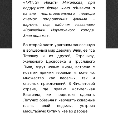
«ТРИТЭ» Никиты Михалкова, при
поддержке Фонда кино объявили о
начале подготовительного периода
съемок продолжения фильма –
картины под рабочим названием
«Волшебник Изумрудного города.
Злая ведьма».
Во второй части ураганом занесенную
в волшебный мир девочку Элли, ее пса
Тотошку и их друзей, Страшилу,
Железного Дровосека и Трусливого
Льва, ждут новые миры, встречи с
новыми яркими героями и, конечно,
множество как веселых, так и
опасных приключений. В Фиолетовой
стране, где правит мстительная
Бастинда, им предстоит одолеть
Летучих обезьян и нарушить коварные
планы злой ведьмы, устроив
масштабную битву у нее во дворце.