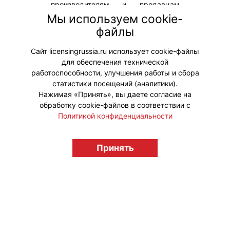
производителям и продавцам
превратить свои идеи, бренды и
Мы используем cookie-
технологии в реальный актив и
файлы
начать использовать их по
максимуму.
Сайт licensingrussia.ru использует cookie-файлы
для обеспечения технической
#ЮридическиеВопросы
работоспособности, улучшения работы и сбора
статистики посещений (аналитики).
Нажимая «Принять», вы даете согласие на
обработку cookie-файлов в соответствии с
Политикой конфиденциальности
© "Вестник лицензионного рынка",
licensingrussia.ru, 2009-2026 12+
Принять